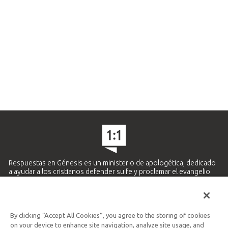
Respuestas en Génesis es un ministerio de apologética, dedicado
a ayudar a los cristianos defender su fe y proclamar el evangelio
de Jesucristo.
APRENDE MÁS
By clicking “Accept All Cookies”, you agree to the storing of cookies
Ministerio Hispano y Latinoamericano
on your device to enhance site navigation, analyze site usage, and