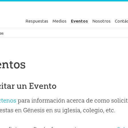
Respuestas
Medios
Eventos
Nosotros
Contá
en Génesis
os
entos
citar un Evento
ctenos
para información acerca de como solicit
stas en Génesis en su iglesia, colegio, etc.