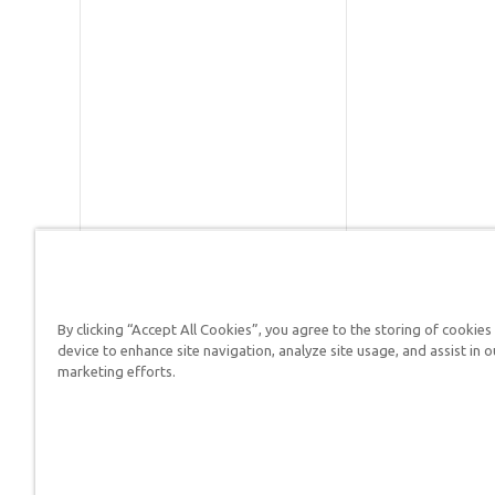
By clicking “Accept All Cookies”, you agree to the storing of cookies
Respuestas en Génesis es un m
device to enhance site navigation, analyze site usage, and assist in o
defender su fe y proclamar el 
marketing efforts.