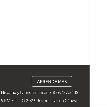
APRENDE MÁS
o Hispano y Latinoamericano
859.727.5438
M–5 PM ET
© 2026 Respuestas en Génesis