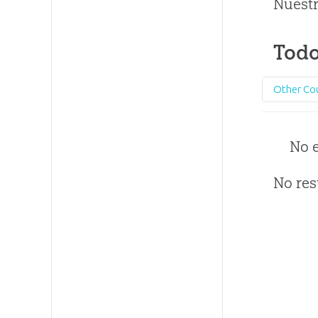
Nuestr
Todo
Other Co
No 
No res