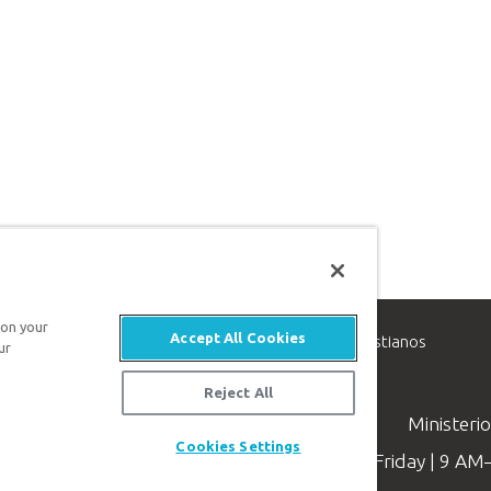
 on your
Accept All Cookies
inisterio de apologética, dedicado a ayudar a los cristianos
ur
evangelio de Jesucristo.
Reject All
Ministeri
Cookies Settings
Available Monday–Friday | 9 A