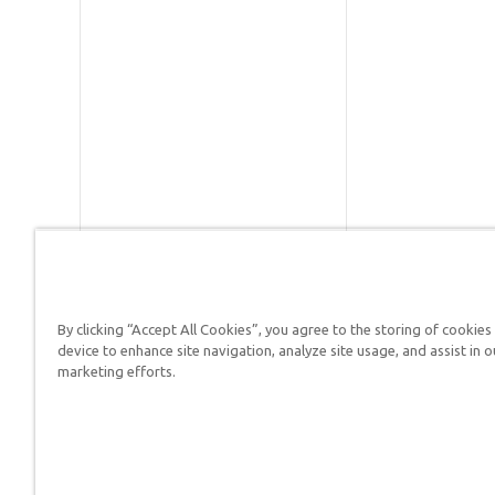
By clicking “Accept All Cookies”, you agree to the storing of cookies
Respuestas en Génesis es un m
device to enhance site navigation, analyze site usage, and assist in o
defender su fe y proclamar el 
marketing efforts.