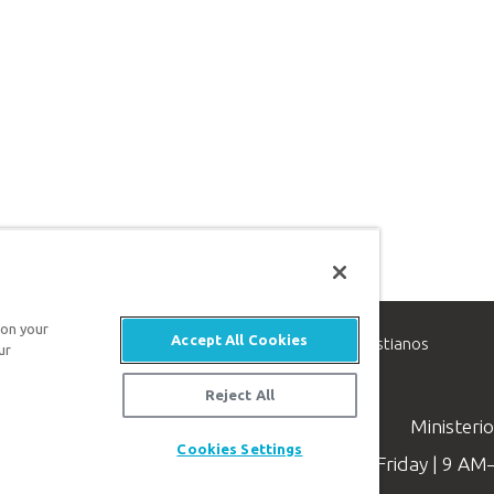
 on your
Accept All Cookies
inisterio de apologética, dedicado a ayudar a los cristianos
ur
evangelio de Jesucristo.
Reject All
Ministeri
Cookies Settings
Available Monday–Friday | 9 A