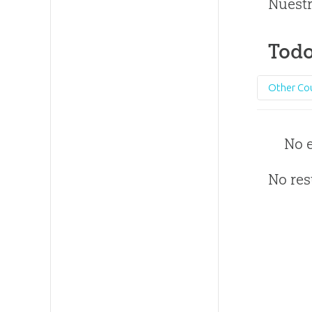
Nuestr
Todo
Other Co
No 
No res