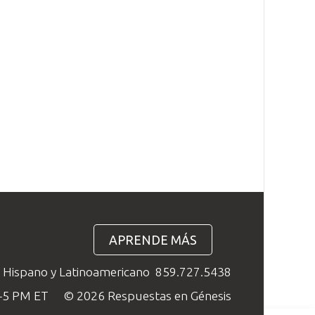
APRENDE MÁS
o Hispano y Latinoamericano
859.727.5438
M–5 PM ET
© 2026 Respuestas en Génesis