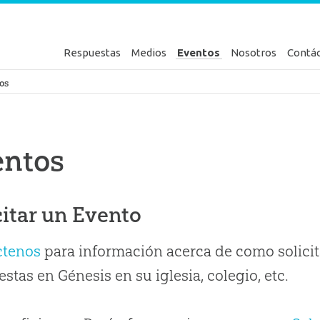
Respuestas
Medios
Eventos
Nosotros
Contá
en Génesis
os
entos
citar un Evento
ctenos
para información acerca de como solicit
stas en Génesis en su iglesia, colegio, etc.