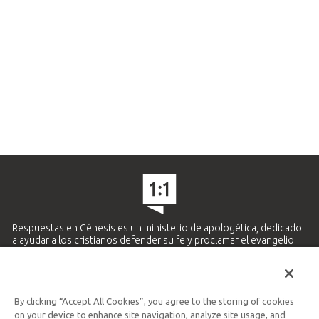
Respuestas en Génesis es un ministerio de apologética, dedicado
a ayudar a los cristianos defender su fe y proclamar el evangelio
de Jesucristo.
APRENDE MÁS
By clicking “Accept All Cookies”, you agree to the storing of cookies
Ministerio Hispano y Latinoamericano
on your device to enhance site navigation, analyze site usage, and