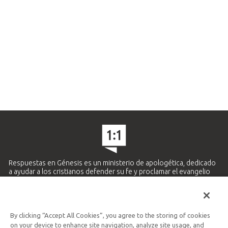
Respuestas en Génesis es un ministerio de apologética, dedicado
a ayudar a los cristianos defender su fe y proclamar el evangelio
de Jesucristo.
APRENDE MÁS
By clicking “Accept All Cookies”, you agree to the storing of cookies
Ministerio Hispano y Latinoamericano
on your device to enhance site navigation, analyze site usage, and