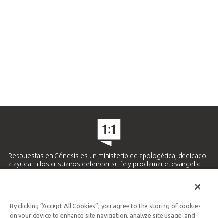
Respuestas en Génesis es un ministerio de apologética, dedicado
a ayudar a los cristianos defender su fe y proclamar el evangelio
de Jesucristo.
APRENDE MÁS
By clicking “Accept All Cookies”, you agree to the storing of cookies
Ministerio Hispano y Latinoamericano
on your device to enhance site navigation, analyze site usage, and