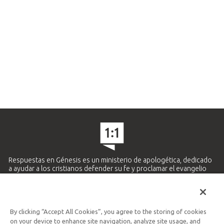
Respuestas en Génesis es un ministerio de apologética, dedicado
a ayudar a los cristianos defender su fe y proclamar el evangelio
de Jesucristo.
APRENDE MÁS
By clicking “Accept All Cookies”, you agree to the storing of cookies
Ministerio Hispano y Latinoamericano
on your device to enhance site navigation, analyze site usage, and