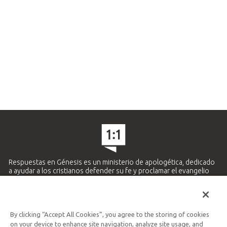
Respuestas en Génesis es un ministerio de apologética, dedicado
a ayudar a los cristianos defender su fe y proclamar el evangelio
de Jesucristo.
APRENDE MÁS
By clicking “Accept All Cookies”, you agree to the storing of cookies
Ministerio Hispano y Latinoamericano
on your device to enhance site navigation, analyze site usage, and