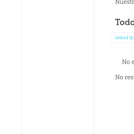
Nuestr
Todo
United St
No 
No res