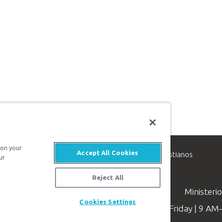
 on your
Accept All Cookies
inisterio de apologética, dedicado a ayudar a los cristianos
ur
evangelio de Jesucristo.
Reject All
Ministeri
Cookies Settings
Available Monday–Friday | 9 A