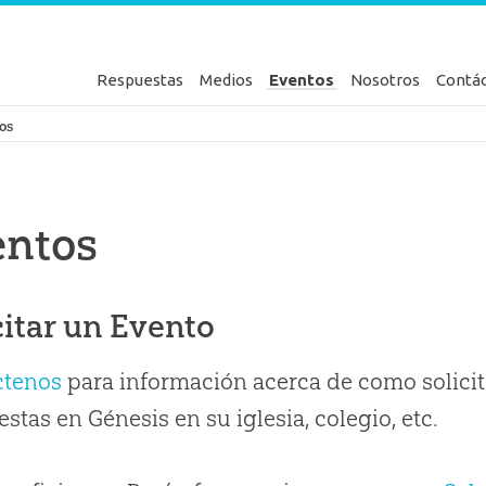
Respuestas
Medios
Eventos
Nosotros
Contá
en Génesis
os
entos
citar un Evento
ctenos
para información acerca de como solicit
stas en Génesis en su iglesia, colegio, etc.