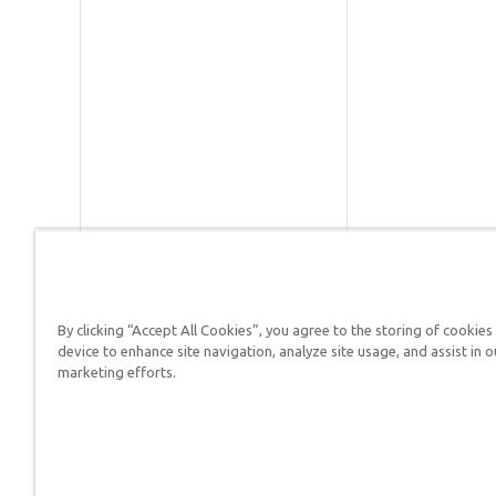
By clicking “Accept All Cookies”, you agree to the storing of cookies
Respuestas en Génesis es un m
device to enhance site navigation, analyze site usage, and assist in o
defender su fe y proclamar el 
marketing efforts.