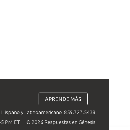
APRENDE MÁS
o Hispano y Latinoamericano
859.727.5438
M–5 PM ET
© 2026 Respuestas en Génesis