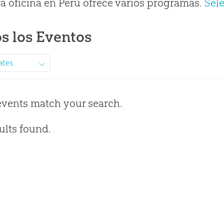
a oficina en Perú ofrece varios programas.
Sel
s los Eventos
ates
events match your search.
ults found.