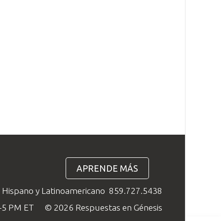
APRENDE MÁS
o Hispano y Latinoamericano
859.727.5438
M–5 PM ET
© 2026 Respuestas en Génesis