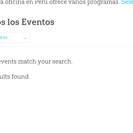
a oficina en Perú ofrece varios programas.
Sel
s los Eventos
ates
events match your search.
ults found.