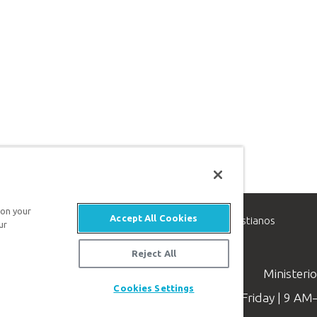
 on your
Accept All Cookies
inisterio de apologética, dedicado a ayudar a los cristianos
ur
evangelio de Jesucristo.
Reject All
Ministeri
Cookies Settings
Available Monday–Friday | 9 A