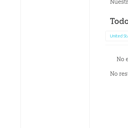
Nuestr
Todo
United St
No 
No res