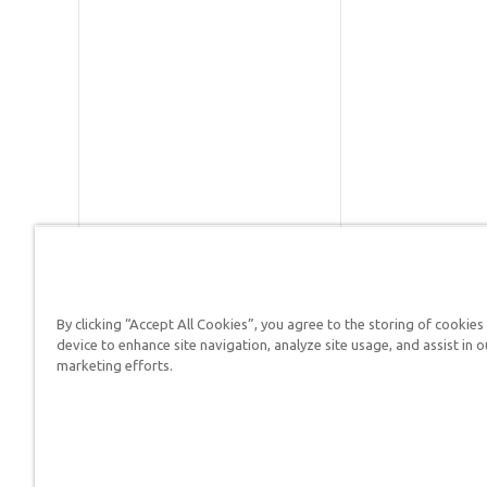
By clicking “Accept All Cookies”, you agree to the storing of cookies
Respuestas en Génesis es un m
device to enhance site navigation, analyze site usage, and assist in o
defender su fe y proclamar el 
marketing efforts.