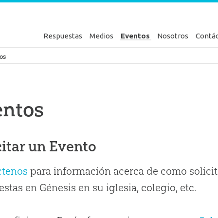
Respuestas
Medios
Eventos
Nosotros
Contá
en Génesis
os
entos
citar un Evento
ctenos
para información acerca de como solicit
stas en Génesis en su iglesia, colegio, etc.