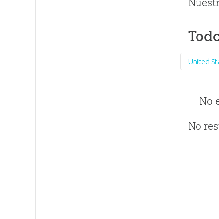
Nuestr
Todo
United St
No 
No res