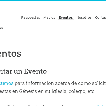
Respuestas
Medios
Eventos
Nosotros
Contá
en Génesis
os
entos
citar un Evento
ctenos
para información acerca de como solicit
stas en Génesis en su iglesia, colegio, etc.