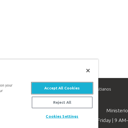
 on your
Accept All Cookies
inisterio de apologética, dedicado a ayudar a los cristianos
ur
evangelio de Jesucristo.
Reject All
Ministeri
Cookies Settings
Available Monday–Friday | 9 A