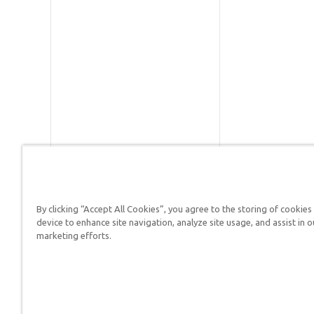
By clicking “Accept All Cookies”, you agree to the storing of cookies
Respuestas en Génesis es un m
device to enhance site navigation, analyze site usage, and assist in o
defender su fe y proclamar el 
marketing efforts.