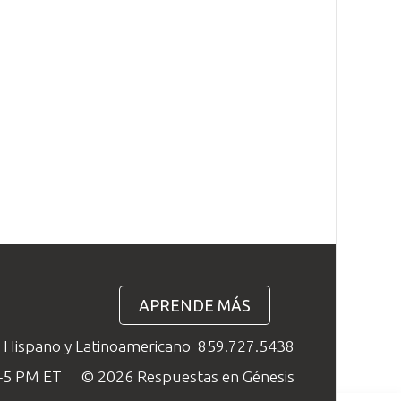
APRENDE MÁS
o Hispano y Latinoamericano
859.727.5438
M–5 PM ET
© 2026 Respuestas en Génesis