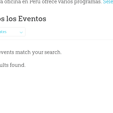
a oficina en Perú ofrece varios programas.
Sel
s los Eventos
ates
events match your search.
ults found.