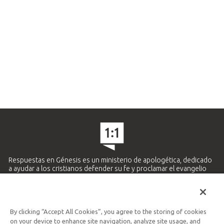
Respuestas en Génesis es un ministerio de apologética, dedicado
a ayudar a los cristianos defender su fe y proclamar el evangelio
de Jesucristo.
APRENDE MÁS
By clicking “Accept All Cookies”, you agree to the storing of cookies
Ministerio Hispano y Latinoamericano
on your device to enhance site navigation, analyze site usage, and