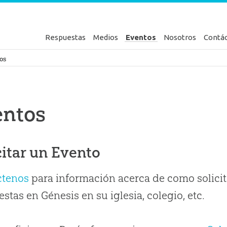
Respuestas
Medios
Eventos
Nosotros
Contá
en Génesis
os
entos
citar un Evento
ctenos
para información acerca de como solicit
stas en Génesis en su iglesia, colegio, etc.