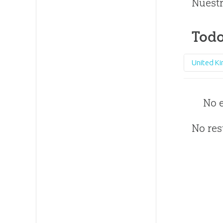
Nuestr
Todo
United K
No 
No res