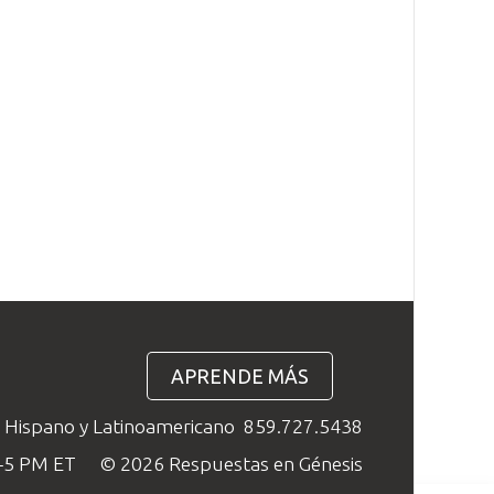
APRENDE MÁS
o Hispano y Latinoamericano
859.727.5438
M–5 PM ET
© 2026 Respuestas en Génesis