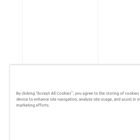
By clicking “Accept All Cookies”, you agree to the storing of cookies
Respuestas en Génesis es un m
device to enhance site navigation, analyze site usage, and assist in o
defender su fe y proclamar el 
marketing efforts.