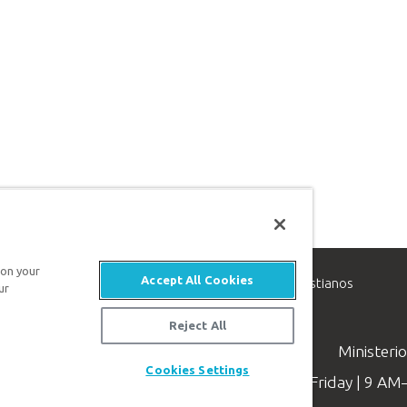
 on your
Accept All Cookies
inisterio de apologética, dedicado a ayudar a los cristianos
ur
evangelio de Jesucristo.
Reject All
Ministeri
Cookies Settings
Available Monday–Friday | 9 A