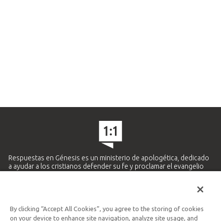
Respuestas en Génesis es un ministerio de apologética, dedicado
a ayudar a los cristianos defender su fe y proclamar el evangelio
de Jesucristo.
APRENDE MÁS
By clicking “Accept All Cookies”, you agree to the storing of cookies
Ministerio Hispano y Latinoamericano
on your device to enhance site navigation, analyze site usage, and