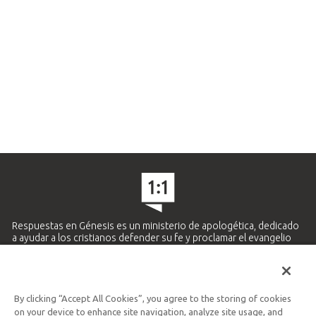
Respuestas en Génesis es un ministerio de apologética, dedicado
a ayudar a los cristianos defender su fe y proclamar el evangelio
de Jesucristo.
APRENDE MÁS
By clicking “Accept All Cookies”, you agree to the storing of cookies
Ministerio Hispano y Latinoamericano
on your device to enhance site navigation, analyze site usage, and