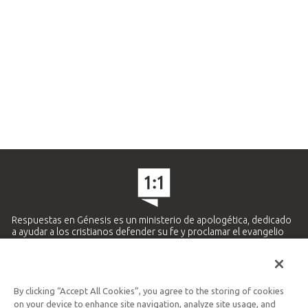
Respuestas en Génesis es un ministerio de apologética, dedicado
a ayudar a los cristianos defender su fe y proclamar el evangelio
de Jesucristo.
APRENDE MÁS
By clicking “Accept All Cookies”, you agree to the storing of cookies
Ministerio Hispano y Latinoamericano
on your device to enhance site navigation, analyze site usage, and