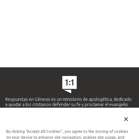
Respuestas en Génesis es un ministerio de apologética, dedicado
a ayudar a los cristianos defender su fe y proclamar el evangelio
de Jesucristo.
APRENDE MÁS
By clicking “Accept All Cookies”, you agree to the storing of cookies
Ministerio Hispano y Latinoamericano
on your device to enhance site navigation, analyze site usage, and