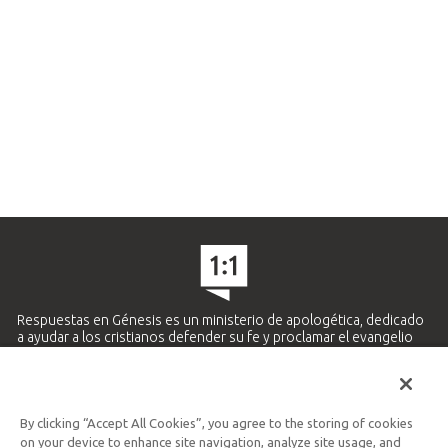
Respuestas en Génesis es un ministerio de apologética, dedicado
a ayudar a los cristianos defender su fe y proclamar el evangelio
de Jesucristo.
APRENDE MÁS
By clicking “Accept All Cookies”, you agree to the storing of cookies
Ministerio Hispano y Latinoamericano
on your device to enhance site navigation, analyze site usage, and