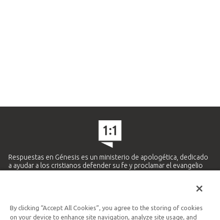
Respuestas en Génesis es un ministerio de apologética, dedicado
a ayudar a los cristianos defender su fe y proclamar el evangelio
de Jesucristo.
APRENDE MÁS
By clicking “Accept All Cookies”, you agree to the storing of cookies
Ministerio Hispano y Latinoamericano
on your device to enhance site navigation, analyze site usage, and