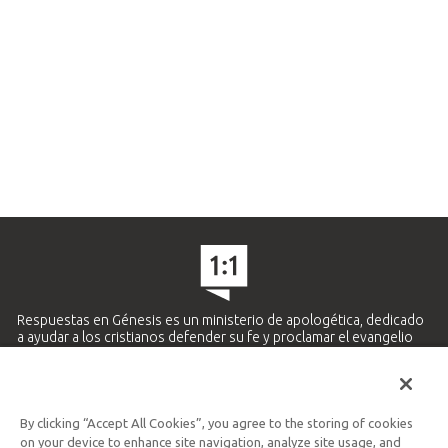
Respuestas en Génesis es un ministerio de apologética, dedicado
a ayudar a los cristianos defender su fe y proclamar el evangelio
de Jesucristo.
APRENDE MÁS
By clicking “Accept All Cookies”, you agree to the storing of cookies
Ministerio Hispano y Latinoamericano
on your device to enhance site navigation, analyze site usage, and