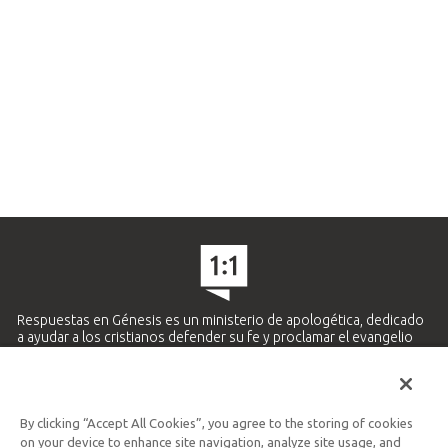
Respuestas en Génesis es un ministerio de apologética, dedicado
a ayudar a los cristianos defender su fe y proclamar el evangelio
de Jesucristo.
APRENDE MÁS
By clicking “Accept All Cookies”, you agree to the storing of cookies
Ministerio Hispano y Latinoamericano
on your device to enhance site navigation, analyze site usage, and