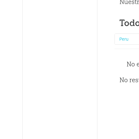
Nuestr
Todo
Peru
No 
No res