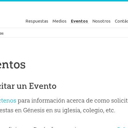
Respuestas
Medios
Eventos
Nosotros
Contá
en Génesis
os
entos
citar un Evento
ctenos
para información acerca de como solicit
stas en Génesis en su iglesia, colegio, etc.