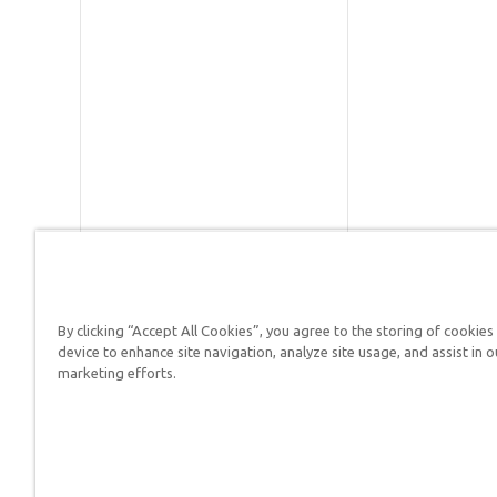
By clicking “Accept All Cookies”, you agree to the storing of cookies
Respuestas en Génesis es un m
device to enhance site navigation, analyze site usage, and assist in o
defender su fe y proclamar el 
marketing efforts.