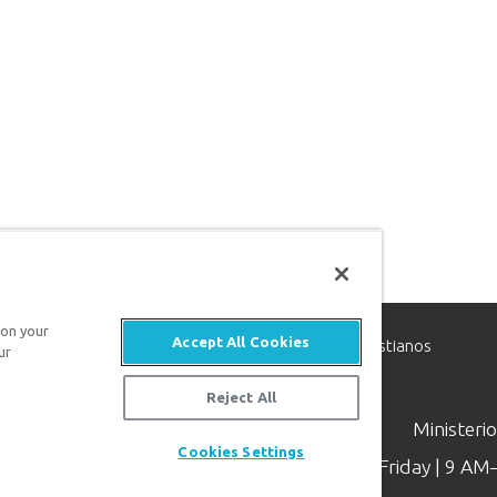
 on your
Accept All Cookies
inisterio de apologética, dedicado a ayudar a los cristianos
ur
evangelio de Jesucristo.
Reject All
Ministeri
Cookies Settings
Available Monday–Friday | 9 A