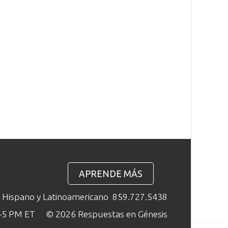
APRENDE MÁS
o Hispano y Latinoamericano
859.727.5438
M–5 PM ET
© 2026 Respuestas en Génesis