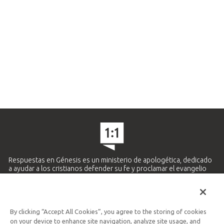
Respuestas en Génesis es un ministerio de apologética, dedicado
a ayudar a los cristianos defender su fe y proclamar el evangelio
de Jesucristo.
APRENDE MÁS
By clicking “Accept All Cookies”, you agree to the storing of cookies
Ministerio Hispano y Latinoamericano
on your device to enhance site navigation, analyze site usage, and