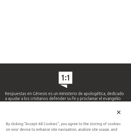
Respuestas en Génesis es un ministerio de apologética, dedicado
a ayudar a los cristianos defender su fe y proclamar el evangelio
de Jesucristo.
APRENDE MÁS
By clicking “Accept All Cookies”, you agree to the storing of cookies
Ministerio Hispano y Latinoamericano
on your device to enhance site navigation, analyze site usage, and