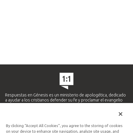
Respuestas en Génesis es un ministerio de apologética, dedicado
a ayudar a los cristianos defender su fe y proclamar el evangelio
de Jesucristo.
APRENDE MÁS
By clicking “Accept All Cookies”, you agree to the storing of cookies
Ministerio Hispano y Latinoamericano
on your device to enhance site navigation, analyze site usage, and