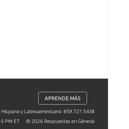
APRENDE MÁS
o Hispano y Latinoamericano
859.727.5438
M–5 PM ET
© 2026 Respuestas en Génesis