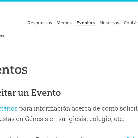
Respuestas
Medios
Eventos
Nosotros
Contá
en Génesis
os
entos
citar un Evento
ctenos
para información acerca de como solicit
stas en Génesis en su iglesia, colegio, etc.