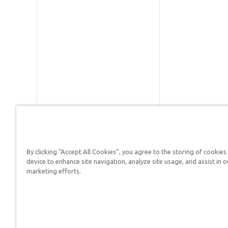
By clicking “Accept All Cookies”, you agree to the storing of cookies
Respuestas en Génesis es un m
device to enhance site navigation, analyze site usage, and assist in o
defender su fe y proclamar el 
marketing efforts.