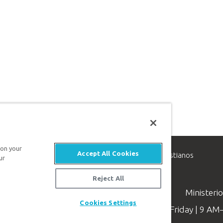
 on your
Accept All Cookies
inisterio de apologética, dedicado a ayudar a los cristianos
ur
evangelio de Jesucristo.
Reject All
Ministeri
Cookies Settings
Available Monday–Friday | 9 A