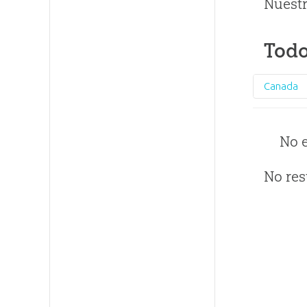
Nuestr
Todo
Canada
No 
No res