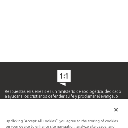
Respuestas en Génesis es un ministerio de apologética, dedicado
a ayudar a los cristianos defender su fe y proclamar el evangelio
de Jesucristo.
APRENDE MÁS
By clicking “Accept All Cookies”, you agree to the storing of cookies
Ministerio Hispano y Latinoamericano
on your device to enhance site navigation, analyze site usage, and