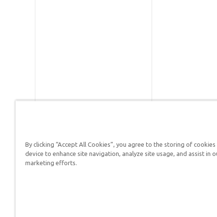
By clicking “Accept All Cookies”, you agree to the storing of cookies
Respuestas en Génesis es un m
device to enhance site navigation, analyze site usage, and assist in o
defender su fe y proclamar el 
marketing efforts.