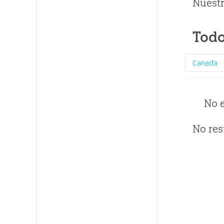
Nuestr
Todo
Canada
No 
No res