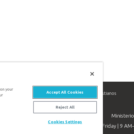
 on your
Accept All Cookies
inisterio de apologética, dedicado a ayudar a los cristianos
ur
evangelio de Jesucristo.
Reject All
Ministeri
Cookies Settings
Available Monday–Friday | 9 A