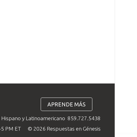
APRENDE MÁS
o Hispano y Latinoamericano
859.727.5438
M–5 PM ET
© 2026 Respuestas en Génesis