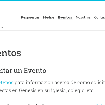
Respuestas
Medios
Eventos
Nosotros
Contá
en Génesis
os
entos
citar un Evento
ctenos
para información acerca de como solicit
stas en Génesis en su iglesia, colegio, etc.