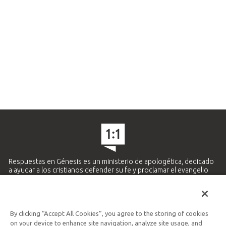
Respuestas en Génesis es un ministerio de apologética, dedicado
a ayudar a los cristianos defender su fe y proclamar el evangelio
de Jesucristo.
APRENDE MÁS
By clicking “Accept All Cookies”, you agree to the storing of cookies
Ministerio Hispano y Latinoamericano
on your device to enhance site navigation, analyze site usage, and