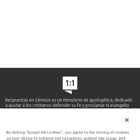
Respuestas en Génesis es un ministerio de apologética, dedicado
a ayudar a los cristianos defender su fe y proclamar el evangelio
de Jesucristo.
APRENDE MÁS
By clicking “Accept All Cookies”, you agree to the storing of cookies
Ministerio Hispano y Latinoamericano
on your device to enhance site navigation, analyze site usage, and