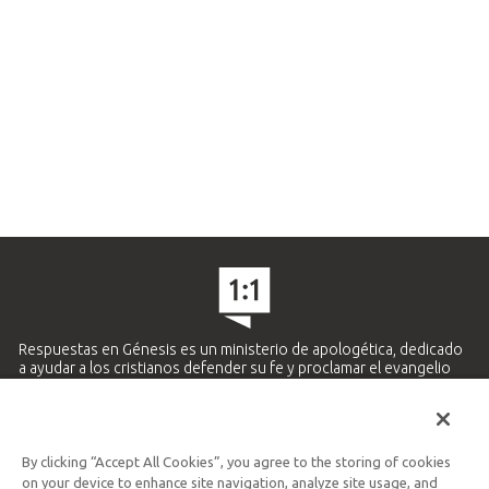
Respuestas en Génesis es un ministerio de apologética, dedicado
a ayudar a los cristianos defender su fe y proclamar el evangelio
de Jesucristo.
APRENDE MÁS
By clicking “Accept All Cookies”, you agree to the storing of cookies
Ministerio Hispano y Latinoamericano
on your device to enhance site navigation, analyze site usage, and