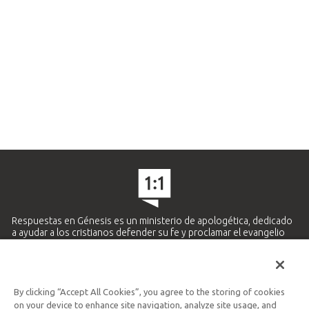
Respuestas en Génesis es un ministerio de apologética, dedicado
a ayudar a los cristianos defender su fe y proclamar el evangelio
de Jesucristo.
APRENDE MÁS
By clicking “Accept All Cookies”, you agree to the storing of cookies
Ministerio Hispano y Latinoamericano
on your device to enhance site navigation, analyze site usage, and