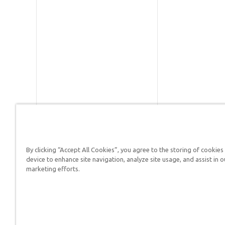
By clicking “Accept All Cookies”, you agree to the storing of cookies
Respuestas en Génesis es un m
device to enhance site navigation, analyze site usage, and assist in o
defender su fe y proclamar el 
marketing efforts.