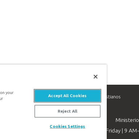
 on your
Accept All Cookies
inisterio de apologética, dedicado a ayudar a los cristianos
ur
evangelio de Jesucristo.
Reject All
Ministeri
Cookies Settings
Available Monday–Friday | 9 A