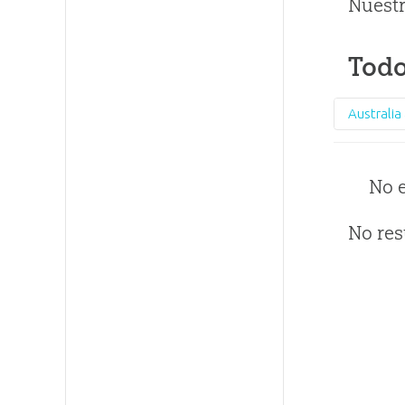
Nuestr
Todo
No 
No res