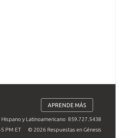
APRENDE MÁS
o Hispano y Latinoamericano
859.727.5438
M–5 PM ET
© 2026 Respuestas en Génesis