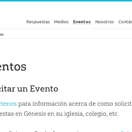
Respuestas
Medios
Eventos
Nosotros
Contá
en Génesis
os
entos
citar un Evento
ctenos
para información acerca de como solicit
stas en Génesis en su iglesia, colegio, etc.