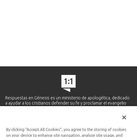
Respuestas en Génesis es un ministerio de apologética, dedicado
a ayudar a los cristianos defender su fe y proclamar el evangelio
de Jesucristo.
APRENDE MÁS
By clicking “Accept All Cookies”, you agree to the storing of cookies
Ministerio Hispano y Latinoamericano
on your device to enhance site navigation, analyze site usage, and