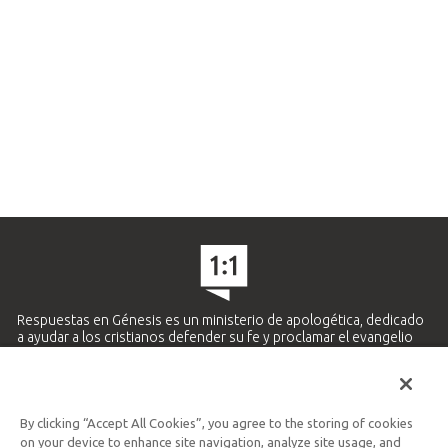
Respuestas en Génesis es un ministerio de apologética, dedicado
a ayudar a los cristianos defender su fe y proclamar el evangelio
de Jesucristo.
APRENDE MÁS
By clicking “Accept All Cookies”, you agree to the storing of cookies
Ministerio Hispano y Latinoamericano
on your device to enhance site navigation, analyze site usage, and