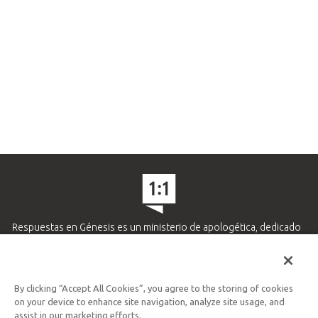
Respuestas en Génesis es un ministerio de apologética, dedicado
a ayudar a los cristianos defender su fe y proclamar el evangelio
de Jesucristo.
APRENDE MÁS
By clicking “Accept All Cookies”, you agree to the storing of cookies
on your device to enhance site navigation, analyze site usage, and
Ministerio Hispano y Latinoamericano
assist in our marketing efforts.