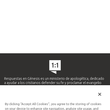
Respuestas en Génesis es un ministerio de apologética, dedicado
a ayudar a los cristianos defender su fe y proclamar el evangelio
de Jesucristo.
APRENDE MÁS
By clicking “Accept All Cookies”, you agree to the storing of cookies
Ministerio Hispano y Latinoamericano
on your device to enhance site navigation, analyze site usage, and