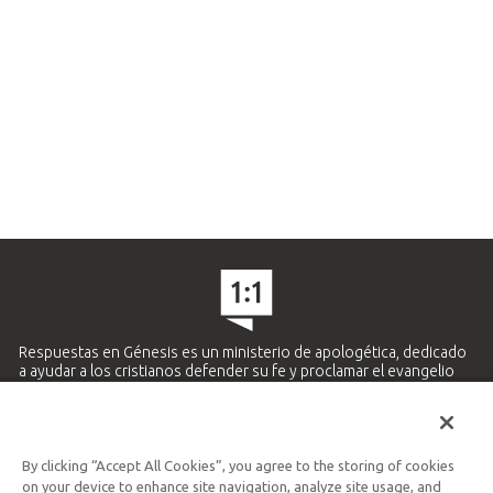
Respuestas en Génesis es un ministerio de apologética, dedicado
a ayudar a los cristianos defender su fe y proclamar el evangelio
de Jesucristo.
APRENDE MÁS
By clicking “Accept All Cookies”, you agree to the storing of cookies
Ministerio Hispano y Latinoamericano
on your device to enhance site navigation, analyze site usage, and