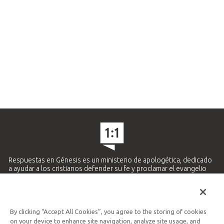
Respuestas en Génesis es un ministerio de apologética, dedicado
a ayudar a los cristianos defender su fe y proclamar el evangelio
de Jesucristo.
APRENDE MÁS
By clicking “Accept All Cookies”, you agree to the storing of cookies
Ministerio Hispano y Latinoamericano
on your device to enhance site navigation, analyze site usage, and