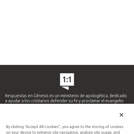
Respuestas en Génesis es un ministerio de apologética, dedicado
a ayudar a los cristianos defender su fe y proclamar el evangelio
de Jesucristo.
APRENDE MÁS
By clicking “Accept All Cookies”, you agree to the storing of cookies
Ministerio Hispano y Latinoamericano
on your device to enhance site navigation, analyze site usage, and