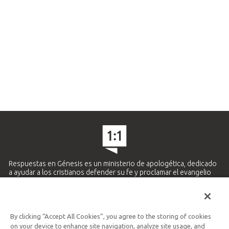
Respuestas en Génesis es un ministerio de apologética, dedicado
a ayudar a los cristianos defender su fe y proclamar el evangelio
de Jesucristo.
APRENDE MÁS
By clicking “Accept All Cookies”, you agree to the storing of cookies
Ministerio Hispano y Latinoamericano
on your device to enhance site navigation, analyze site usage, and