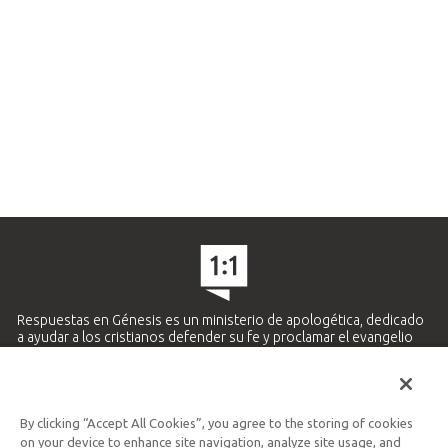
Respuestas en Génesis es un ministerio de apologética, dedicado
a ayudar a los cristianos defender su fe y proclamar el evangelio
de Jesucristo.
APRENDE MÁS
By clicking “Accept All Cookies”, you agree to the storing of cookies
Ministerio Hispano y Latinoamericano
on your device to enhance site navigation, analyze site usage, and