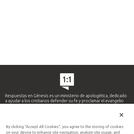
Respuestas en Génesis es un ministerio de apologética, dedicado
a ayudar a los cristianos defender su fe y proclamar el evangelio
de Jesucristo.
APRENDE MÁS
By clicking “Accept All Cookies”, you agree to the storing of cookies
Ministerio Hispano y Latinoamericano
on your device to enhance site navigation, analyze site usage, and