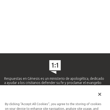
Respuestas en Génesis es un ministerio de apologética, dedicado
a ayudar a los cristianos defender su fe y proclamar el evangelio
de Jesucristo.
APRENDE MÁS
By clicking “Accept All Cookies”, you agree to the storing of cookies
Ministerio Hispano y Latinoamericano
on your device to enhance site navigation, analyze site usage, and