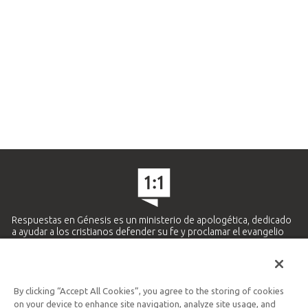
Respuestas en Génesis es un ministerio de apologética, dedicado
a ayudar a los cristianos defender su fe y proclamar el evangelio
de Jesucristo.
APRENDE MÁS
By clicking “Accept All Cookies”, you agree to the storing of cookies
Ministerio Hispano y Latinoamericano
on your device to enhance site navigation, analyze site usage, and