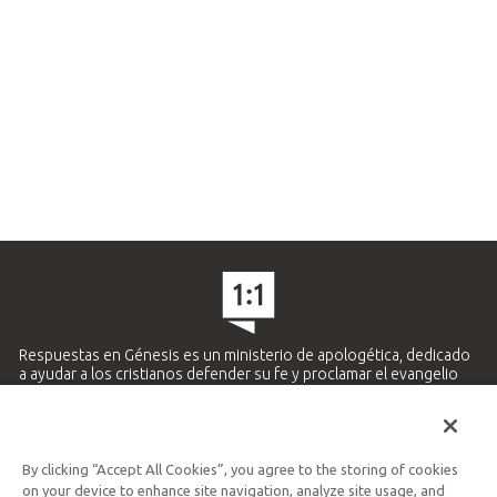
Respuestas en Génesis es un ministerio de apologética, dedicado
a ayudar a los cristianos defender su fe y proclamar el evangelio
de Jesucristo.
APRENDE MÁS
By clicking “Accept All Cookies”, you agree to the storing of cookies
Ministerio Hispano y Latinoamericano
on your device to enhance site navigation, analyze site usage, and