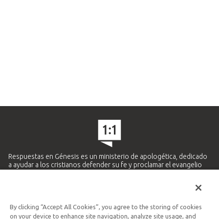
Respuestas en Génesis es un ministerio de apologética, dedicado
a ayudar a los cristianos defender su fe y proclamar el evangelio
de Jesucristo.
APRENDE MÁS
By clicking “Accept All Cookies”, you agree to the storing of cookies
Ministerio Hispano y Latinoamericano
on your device to enhance site navigation, analyze site usage, and