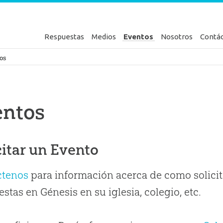
Respuestas
Medios
Eventos
Nosotros
Contá
en Génesis
os
entos
citar un Evento
ctenos
para información acerca de como solicit
stas en Génesis en su iglesia, colegio, etc.