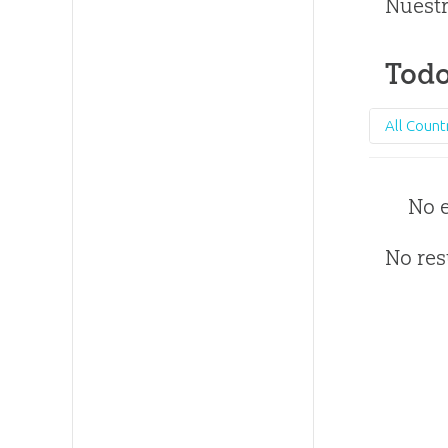
Nuestr
Todo
All Count
No 
No res