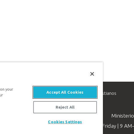
 on your
Accept All Cookies
inisterio de apologética, dedicado a ayudar a los cristianos
ur
evangelio de Jesucristo.
Reject All
Ministeri
Cookies Settings
Available Monday–Friday | 9 A