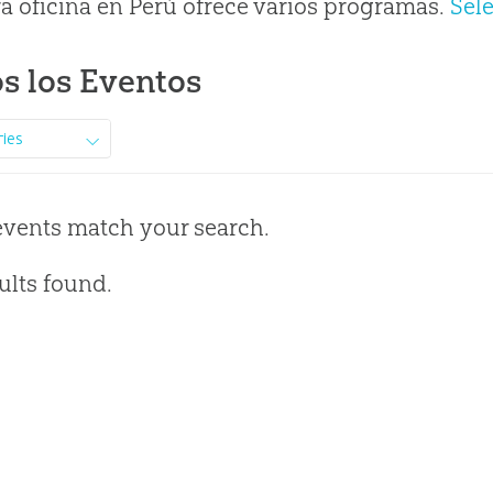
a oficina en Perú ofrece varios programas.
Sel
s los Eventos
ries
events match your search.
ults found.