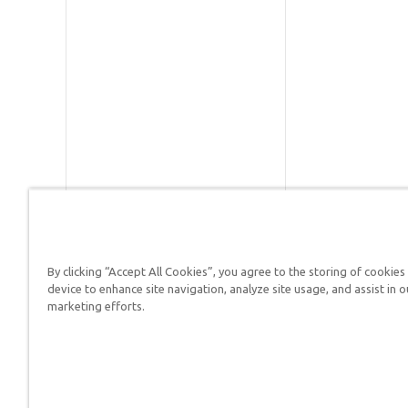
By clicking “Accept All Cookies”, you agree to the storing of cookies
Respuestas en Génesis es un m
device to enhance site navigation, analyze site usage, and assist in o
defender su fe y proclamar el 
marketing efforts.