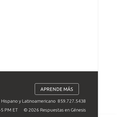
APRENDE MÁS
o Hispano y Latinoamericano
859.727.5438
M–5 PM ET
© 2026 Respuestas en Génesis